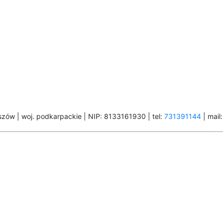
szów | woj. podkarpackie | NIP: 8133161930 | tel:
731391144
| mail