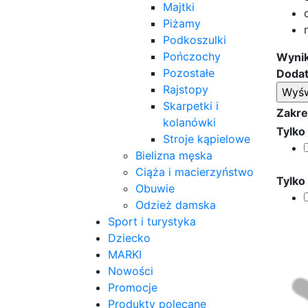
Majtki
Piżamy
Podkoszulki
Pończochy
Wynik
Pozostałe
Dodat
Rajstopy
Skarpetki i
Zakre
kolanówki
Tylko
Stroje kąpielowe
Bielizna męska
Ciąża i macierzyństwo
Tylko
Obuwie
Odzież damska
Sport i turystyka
Dziecko
MARKI
Nowości
Promocje
Produkty polecane