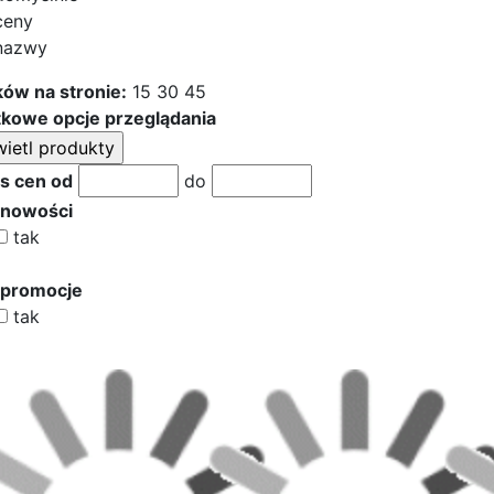
ceny
nazwy
ów na stronie:
15
30
45
kowe opcje przeglądania
s cen od
do
 nowości
tak
 promocje
tak