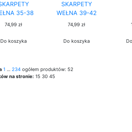
SKARPETY
SKARPETY
EŁNA 35-38
WEŁNA 39-42
74,99 zł
74,99 zł
Do koszyka
Do koszyka
Do
a
1
...
2
3
4
ogółem produktów: 52
ów na stronie:
15
30
45