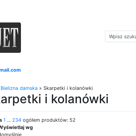
mail.com
»
Bielizna damska
»
Skarpetki i kolanówki
arpetki i kolanówki
a
1
...
2
3
4
ogółem produktów: 52
Wyświetlaj wg
domyślnie