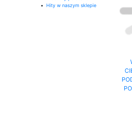
Hity w naszym sklepie
CI
PO
PO