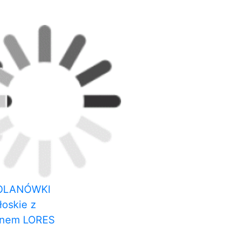
OLANÓWKI
łoskie z
anem LORES