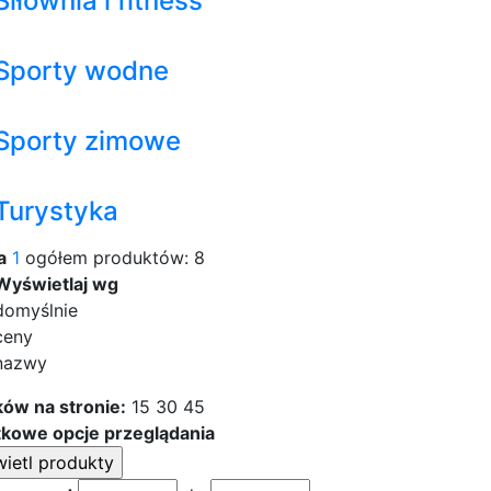
Siłownia i fitness
Sporty wodne
Sporty zimowe
Turystyka
a
1
ogółem produktów: 8
Wyświetlaj wg
domyślnie
ceny
nazwy
ów na stronie:
15
30
45
kowe opcje przeglądania