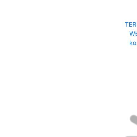
TE
WŁ
ko