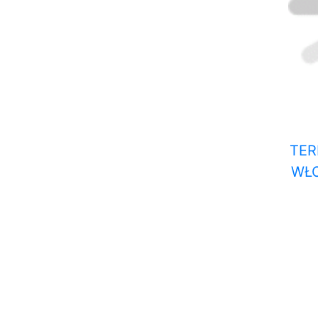
TE
WŁO