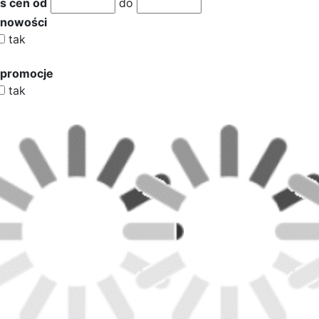
s cen od
do
 nowości
tak
 promocje
tak