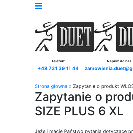
Telefon:
Napisz do nas
+48 731 39 11 44
zamowienia.duet@g
Strona główna
»
Zapytanie o produkt WŁOS
Zapytanie o pro
SIZE PLUS 6 XL
Jeżeli macie Państwo pytania dotyczące p