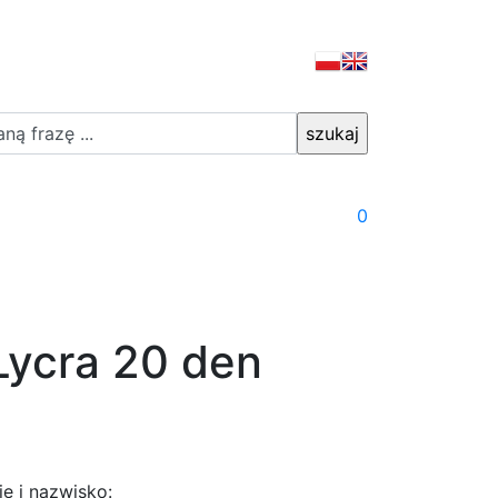
0
Lycra 20 den
ię i nazwisko: