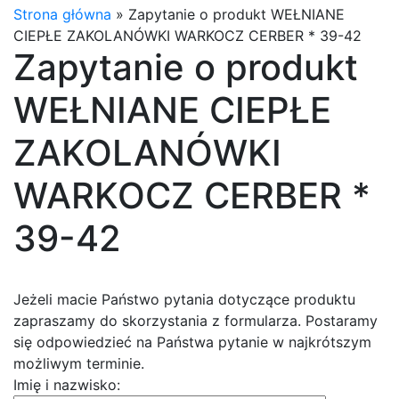
Strona główna
»
Zapytanie o produkt WEŁNIANE
CIEPŁE ZAKOLANÓWKI WARKOCZ CERBER * 39-42
Zapytanie o produkt
WEŁNIANE CIEPŁE
ZAKOLANÓWKI
WARKOCZ CERBER *
39-42
Jeżeli macie Państwo pytania dotyczące produktu
zapraszamy do skorzystania z formularza. Postaramy
się odpowiedzieć na Państwa pytanie w najkrótszym
możliwym terminie.
Imię i nazwisko: