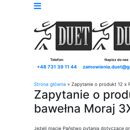
Telefon:
Napisz do nas
+48 731 39 11 44
zamowienia.duet@g
Strona główna
»
Zapytanie o produkt 12 x 
Zapytanie o prod
bawełna Moraj 3
Jeżeli macie Państwo pytania dotyczące p