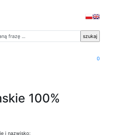
0
mskie 100%
ię i nazwisko: