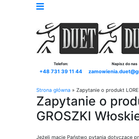
Telefon:
Napisz do nas
+48 731 39 11 44
zamowienia.duet@g
Strona główna
»
Zapytanie o produkt LOR
Zapytanie o pro
GROSZKI Włoski
Jeżeli macie Państwo pytania dotyczące p