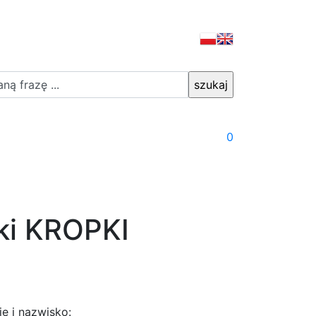
0
ki KROPKI
ię i nazwisko: