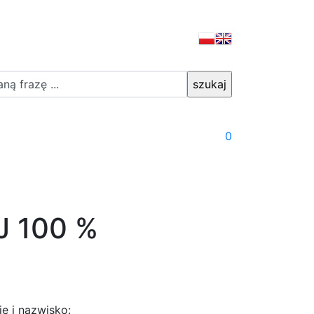
0
J 100 %
ię i nazwisko: