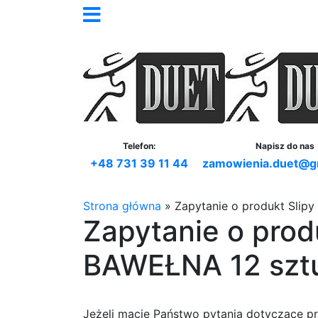
Telefon:
Napisz do nas
+48 731 39 11 44
zamowienia.duet@g
Strona główna
»
Zapytanie o produkt Sli
Zapytanie o pro
BAWEŁNA 12 szt
Jeżeli macie Państwo pytania dotyczące p