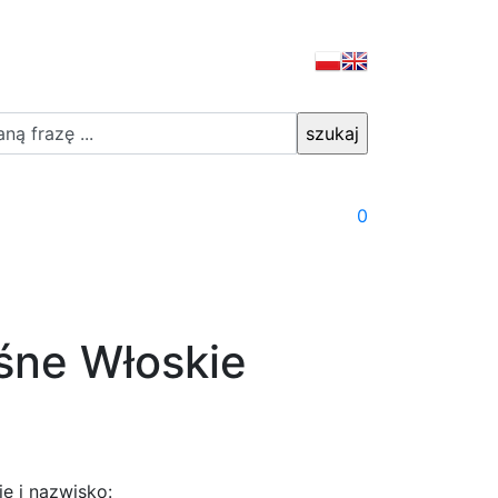
0
śne Włoskie
ię i nazwisko: