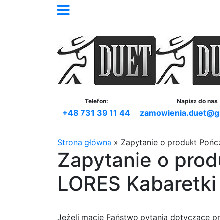
Telefon:
Napisz do nas
+48 731 39 11 44
zamowienia.duet@g
Strona główna
»
Zapytanie o produkt Pońc
Zapytanie o pro
LORES Kabaretki 
Jeżeli macie Państwo pytania dotyczące p