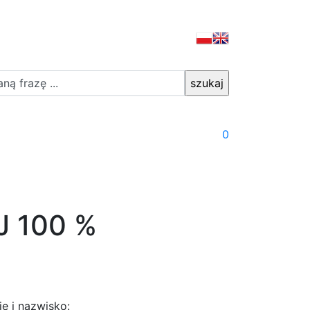
0
J 100 %
ię i nazwisko: