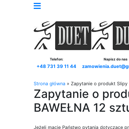
Telefon:
Napisz do nas
+48 731 39 11 44
zamowienia.duet@g
Strona główna
»
Zapytanie o produkt Slip
Zapytanie o pro
BAWEŁNA 12 szt
Jeżeli macie Państwo pytania dotyczące p