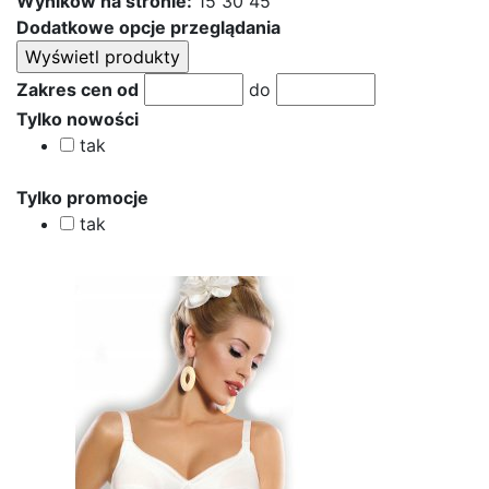
Wyników na stronie:
15
30
45
Dodatkowe opcje przeglądania
Zakres cen od
do
Tylko nowości
tak
Tylko promocje
tak