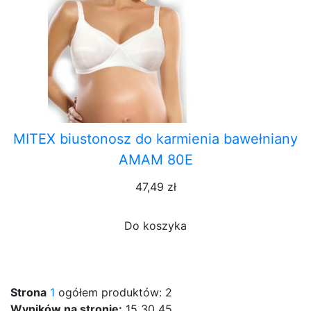
MITEX biustonosz do karmienia bawełniany
AMAM 80E
47,49 zł
Do koszyka
Strona
1
ogółem produktów: 2
Wyników na stronie:
15
30
45