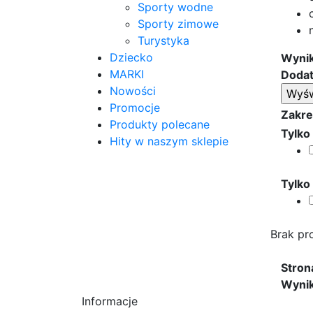
Sporty wodne
Sporty zimowe
Turystyka
Dziecko
Wynik
MARKI
Dodat
Nowości
Promocje
Zakre
Produkty polecane
Tylko
Hity w naszym sklepie
Tylko
Brak pr
Stron
Wynik
Informacje