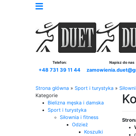
Telefon:
Napisz do nas
+48 731 39 11 44
zamowienia.duet@g
Strona główna
»
Sport i turystyka
»
Siłowni
Ko
Kategorie
Bielizna męska i damska
Sport i turystyka
Siłownia i fitness
Stron
Odzież
Koszulki