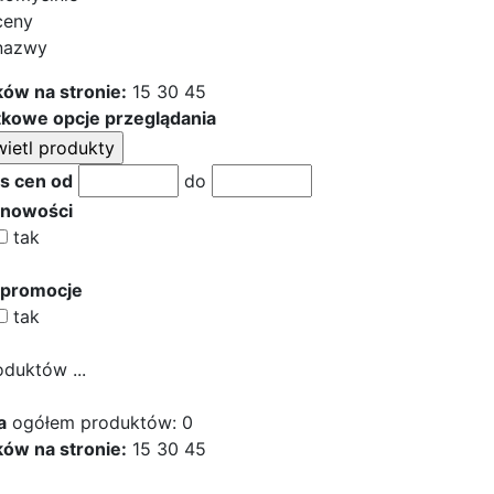
ceny
nazwy
ów na stronie:
15
30
45
kowe opcje przeglądania
s cen od
do
 nowości
tak
 promocje
tak
oduktów ...
a
ogółem produktów: 0
ów na stronie:
15
30
45