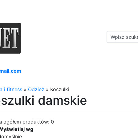
mail.com
a i fitness
»
Odzież
»
Koszulki
szulki damskie
a
ogółem produktów: 0
Wyświetlaj wg
domyślnie