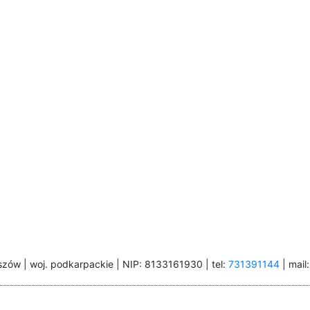
szów | woj. podkarpackie | NIP: 8133161930 | tel:
731391144
| mail