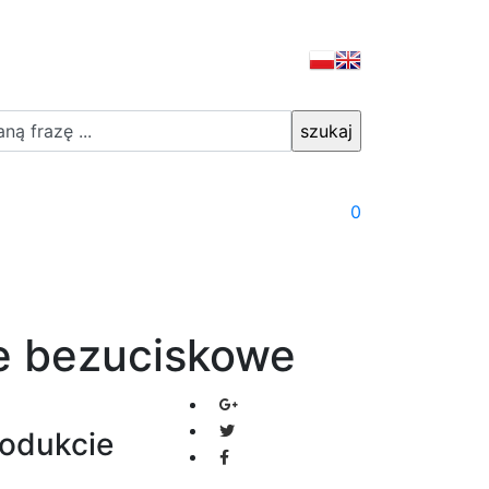
0
e bezuciskowe
rodukcie