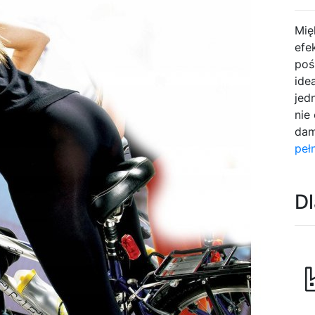
Mię
efe
poś
ide
jed
nie
dam
peł
D