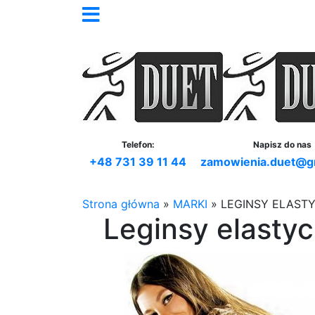
Telefon:
Napisz do nas
+48 731 39 11 44
zamowienia.duet@g
Strona główna
»
MARKI
»
LEGINSY ELAST
Leginsy elasty