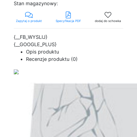
Stan magazynowy:
Zapytaj o produkt
Specyfikacja PDF
dodaj do schowka
{__FB_WYSLIJ}
{__GOOGLE_PLUS}
Opis produktu
Recenzje produktu (0)