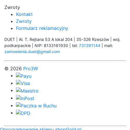
Zwroty
Kontakt
Zwroty
Formularz reklamacyjny
DUET | Al. T. Rejtana 53 A lokal 204 | 35-326 Rzeszów | woj.
podkarpackie | NIP: 8133161930 | tel:
731391144
| mail:
zamowienia.duet@gmail.com
© 2026
Pro3W
Oprogramowanie sklepu shopGold.pl