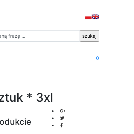
0
ztuk * 3xl
rodukcie