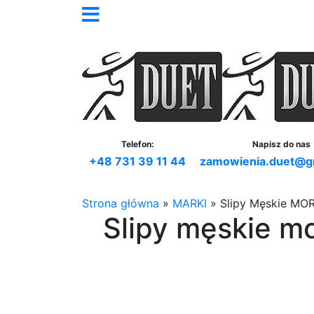
Telefon:
Napisz do nas
+48 731 39 11 44
zamowienia.duet@g
Strona główna
»
MARKI
»
Slipy Męskie MO
Slipy męskie mo