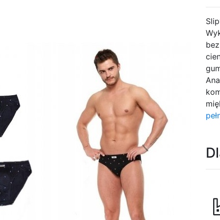
Sli
Wyk
bez
cie
gum
Ana
kom
mię
peł
D