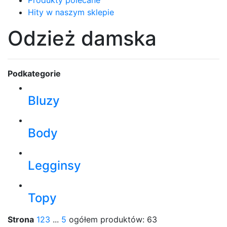
Produkty polecane
Hity w naszym sklepie
Odzież damska
Podkategorie
Bluzy
Body
Legginsy
Topy
Strona
1
2
3
...
5
ogółem produktów: 63